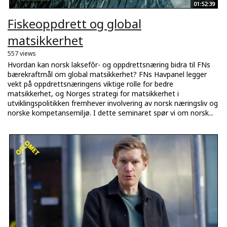
01:52:39
Fiskeoppdrett og global
matsikkerhet
557 views
Hvordan kan norsk laksefôr- og oppdrettsnæring bidra til FNs
bærekraftmål om global matsikkerhet? FNs Havpanel legger
vekt på oppdrettsnæringens viktige rolle for bedre
matsikkerhet, og Norges strategi for matsikkerhet i
utviklingspolitikken fremhever involvering av norsk næringsliv og
norske kompetansemiljø. I dette seminaret spør vi om norsk...