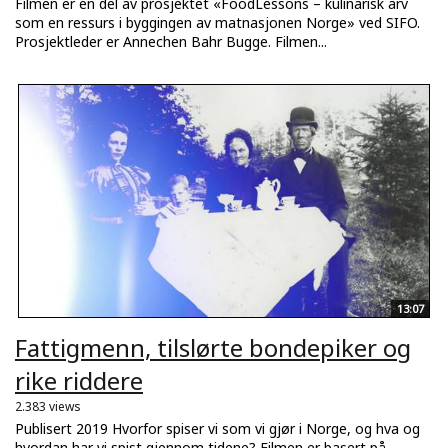
Filmen er en del av prosjektet «FoodLessons – kulinarisk arv
som en ressurs i byggingen av matnasjonen Norge» ved SIFO.
Prosjektleder er Annechen Bahr Bugge. Filmen...
13:07
Fattigmenn, tilslørte bondepiker og
rike riddere
2.383 views
Publisert 2019 Hvorfor spiser vi som vi gjør i Norge, og hva og
hvordan har vi spist gjennom tidene? Filmen er basert på