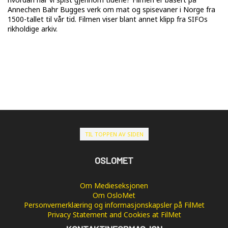
Annechen Bahr Bugges verk om mat og spisevaner i Norge fra
1500-tallet til vår tid. Filmen viser blant annet klipp fra SIFOs
rikholdige arkiv.
TIL TOPPEN AV SIDEN
OSLOMET
Om Medieseksjonen
Om OsloMet
Personvernerklæring og informasjonskapsler på FilMet
Privacy Statement and Cookies at FilMet