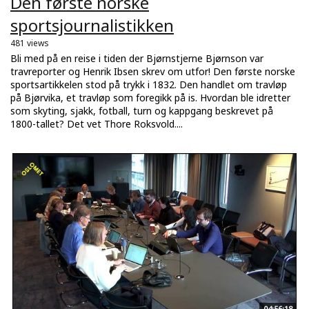
Den første norske
sportsjournalistikken
481 views
Bli med på en reise i tiden der Bjørnstjerne Bjørnson var
travreporter og Henrik Ibsen skrev om utfor! Den første norske
sportsartikkelen stod på trykk i 1832. Den handlet om travløp
på Bjørvika, et travløp som foregikk på is. Hvordan ble idretter
som skyting, sjakk, fotball, turn og kappgang beskrevet på
1800-tallet? Det vet Thore Roksvold....
04:56:18