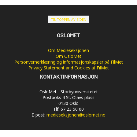
TIL TOPPEN AV SIDEN
OSLOMET
Om Medieseksjonen
Om OsloMet
Personvernerklæring og informasjonskapsler på FilMet
Privacy Statement and Cookies at FilMet
KONTAKTINFORMASJON
OsloMet - Storbyuniversitetet
Postboks 4 St. Olavs plass
0130 Oslo
Tlf: 67 23 50 00
E-post:
medieseksjonen@oslomet.no