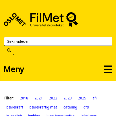
FilMet
–
Universitetsbiblioteket
Meny
Filter:
2018
2021
2022
2023
2025
afi
bærekraft
bærekraftig mat
catering
dfø
in english
innkjøp
kjøp bærekraftig
lokal mat