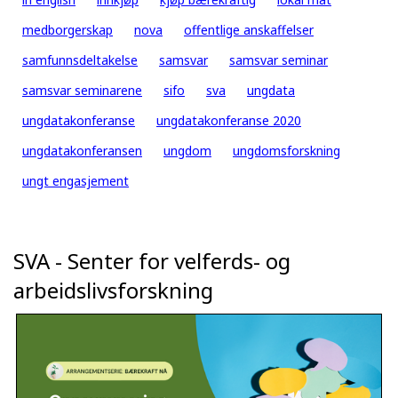
medborgerskap
nova
offentlige anskaffelser
samfunnsdeltakelse
samsvar
samsvar seminar
samsvar seminarene
sifo
sva
ungdata
ungdatakonferanse
ungdatakonferanse 2020
ungdatakonferansen
ungdom
ungdomsforskning
ungt engasjement
SVA - Senter for velferds- og
arbeidslivsforskning