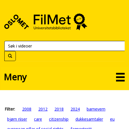
FilMet
–
Universitetsbiblioteket
Meny
Filter:
2008
2012
2018
2024
barnevern
bjørn riiser
care
citizenship
dukkesamtaler
eu
european pillar of social rights
fagportrett