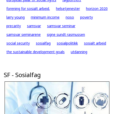
forening for sosialt arbeid.
helsetjenester
horizon 2020
larry young
minimum income
noso
poverty
precarity
samsvar
samsvar seminar
samsvar seminarene
signe sundt rasmussen
social security
sosialfag
sosialpolitikk
sosialt arbeid
the sustainable development goals
utdanning
SF - Sosialfag