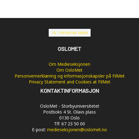
TIL TOPPEN AV SIDEN
OSLOMET
Om Medieseksjonen
Om OsloMet
Personvernerklæring og informasjonskapsler på FilMet
Privacy Statement and Cookies at FilMet
KONTAKTINFORMASJON
OsloMet - Storbyuniversitetet
Postboks 4 St. Olavs plass
0130 Oslo
Tlf: 67 23 50 00
E-post:
medieseksjonen@oslomet.no