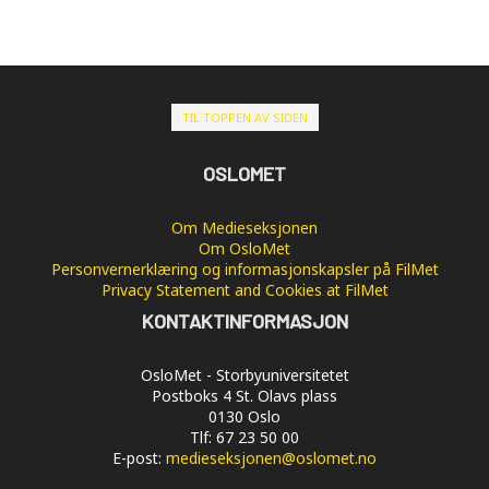
TIL TOPPEN AV SIDEN
OSLOMET
Om Medieseksjonen
Om OsloMet
Personvernerklæring og informasjonskapsler på FilMet
Privacy Statement and Cookies at FilMet
KONTAKTINFORMASJON
OsloMet - Storbyuniversitetet
Postboks 4 St. Olavs plass
0130 Oslo
Tlf: 67 23 50 00
E-post:
medieseksjonen@oslomet.no