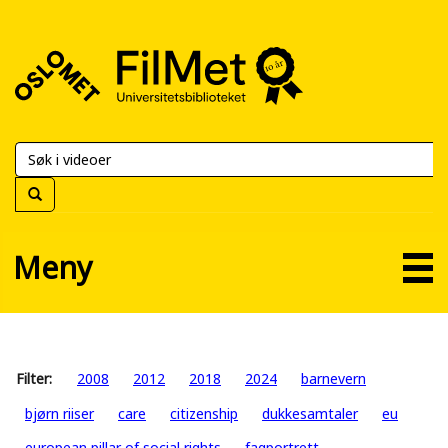
FilMet
–
Universitetsbiblioteket
Meny
Filter:
2008
2012
2018
2024
barnevern
bjørn riiser
care
citizenship
dukkesamtaler
eu
european pillar of social rights
fagportrett