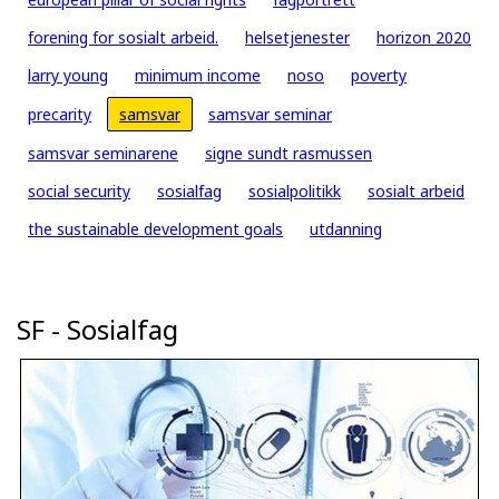
forening for sosialt arbeid.
helsetjenester
horizon 2020
larry young
minimum income
noso
poverty
precarity
samsvar
samsvar seminar
samsvar seminarene
signe sundt rasmussen
social security
sosialfag
sosialpolitikk
sosialt arbeid
the sustainable development goals
utdanning
SF - Sosialfag