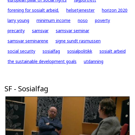
forening for sosialt arbeid.
helsetjenester
horizon 2020
larry young
minimum income
noso
poverty
precarity
samsvar
samsvar seminar
samsvar seminarene
signe sundt rasmussen
social security
sosialfag
sosialpolitikk
sosialt arbeid
the sustainable development goals
utdanning
SF - Sosialfag