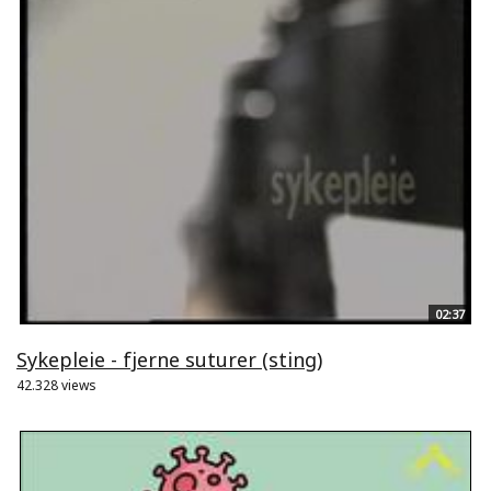
02:37
Sykepleie - fjerne suturer (sting)
42.328 views