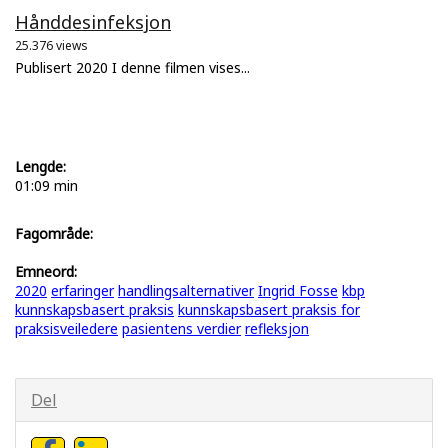
Hånddesinfeksjon
25.376 views
Publisert 2020 I denne filmen vises...
Lengde:
01:09 min
Fagområde:
Emneord:
2020
erfaringer
handlingsalternativer
Ingrid Fosse
kbp
kunnskapsbasert praksis
kunnskapsbasert praksis for
praksisveiledere
pasientens verdier
refleksjon
Del