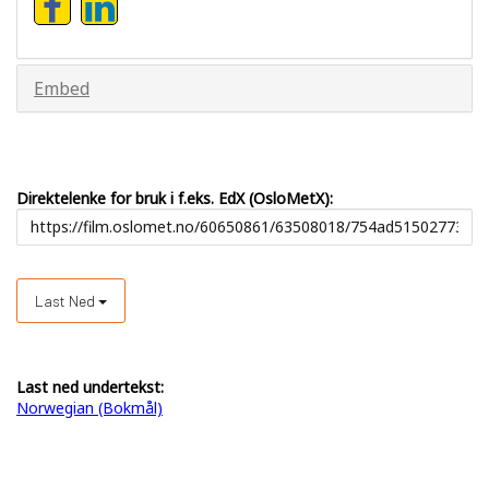
Embed
Direktelenke for bruk i f.eks. EdX (OsloMetX):
Last Ned
Last ned undertekst:
Norwegian (Bokmål)