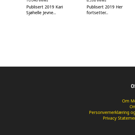
10.046 views
8.538 views
Publisert 2019 Kari
Publisert 2019 Her
Sjøhelle Jevne...
fortsetter...
O
Om Me
Om
Personvernerklæring og
Privacy Stateme