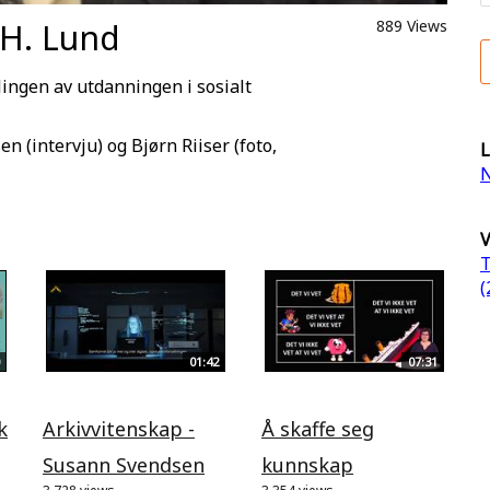
 H. Lund
889 Views
lingen av utdanningen i sosialt
 (intervju) og Bjørn Riiser (foto,
L
N
V
T
(
01:42
07:31
k
Arkivvitenskap -
Å skaffe seg
Susann Svendsen
kunnskap