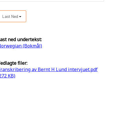
Last Ned
ast ned undertekst:
orwegian (Bokmål)
edlagte filer:
ranskribering av Bernt H Lund intervjuet.pdf
272 KB)