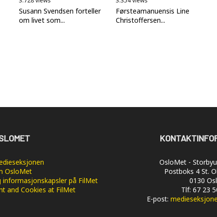
3.728 views
3.354 views
Susann Svendsen forteller
Førsteamanuensis Line
om livet som...
Christoffersen...
SLOMET
KONTAKTINFO
dieseksjonen
OsloMet - Storbyun
 OsloMet
Postboks 4 St. O
 informasjonskapsler på FilMet
0130 Os
nt and Cookies at FilMet
Tlf: 67 23 
E-post:
medieseksjon