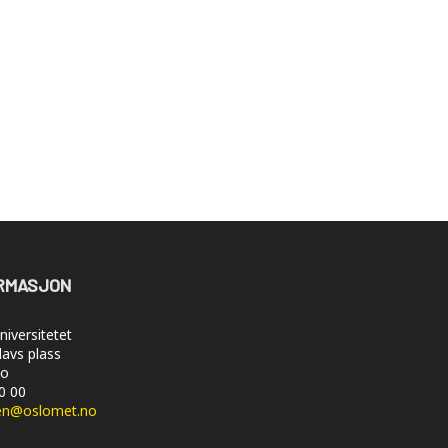
RMASJON
iversitetet
lavs plass
lo
50 00
en@oslomet.no