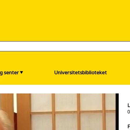
og senter
Universitetsbiblioteket
L
0
F