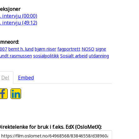
eksjoner
. intervju (00:00)
. intervju (49:12)
mneord:
007
bernt h. lund
bjørn riiser
fagportrett
NOSO
signe
undt rasmussen
sosialpolitikk
Sosialt arbeid
utdanning
Del
Embed
irektelenke for bruk i f.eks. EdX (OsloMetX):