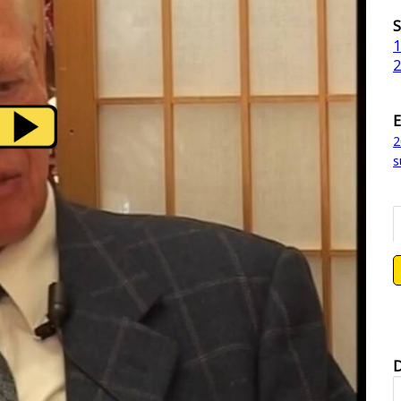
S
1
2
E
2
s
D