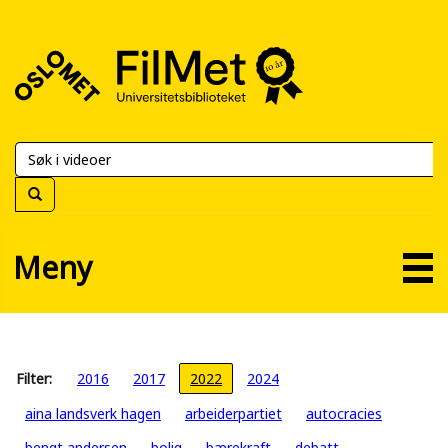
FilMet
–
Universitetsbiblioteket
Meny
Filter:
2016
2017
2022
2024
aina landsverk hagen
arbeiderpartiet
autocracies
bengt andersen
bolig
bærekraft
debatt