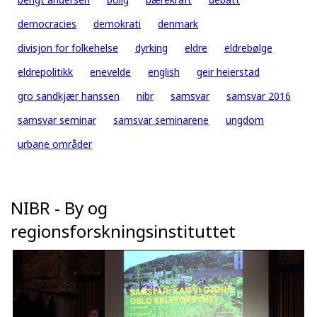
democracies
demokrati
denmark
divisjon for folkehelse
dyrking
eldre
eldrebølge
eldrepolitikk
enevelde
english
geir heierstad
gro sandkjær hanssen
nibr
samsvar
samsvar 2016
samsvar seminar
samsvar seminarene
ungdom
urbane områder
NIBR - By og
regionsforskningsinstituttet