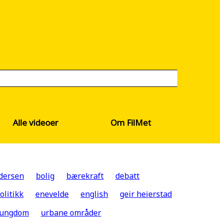
Alle videoer
Om FilMet
dersen
bolig
bærekraft
debatt
olitikk
enevelde
english
geir heierstad
ungdom
urbane områder