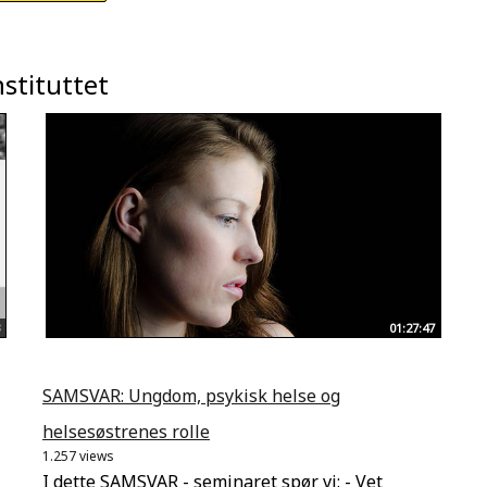
stituttet
01:27:47
SAMSVAR: Ungdom, psykisk helse og
helsesøstrenes rolle
1.257 views
I dette SAMSVAR - seminaret spør vi: - Vet