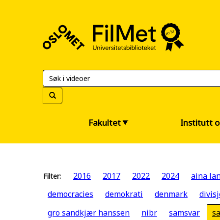
FilMet
–
Universitetsbiblioteket
Fakultet
Institutt 
2016
2017
2022
2024
aina la
Filter:
democracies
demokrati
denmark
divis
gro sandkjær hanssen
nibr
samsvar
s