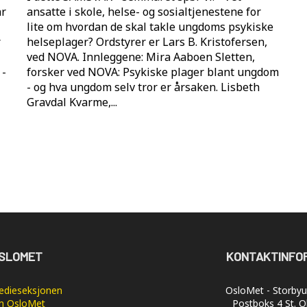
ar
ansatte i skole, helse- og sosialtjenestene for
lite om hvordan de skal takle ungdoms psykiske
r
helseplager? Ordstyrer er Lars B. Kristofersen,
ved NOVA. Innleggene: Mira Aaboen Sletten,
 -
forsker ved NOVA: Psykiske plager blant ungdom
- og hva ungdom selv tror er årsaken. Lisbeth
Gravdal Kvarme,...
SLOMET
KONTAKTINFO
dieseksjonen
OsloMet - Storbyun
 OsloMet
Postboks 4 St. O