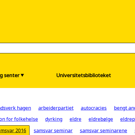
og senter
Universitetsbiblioteket
ndsverk hagen
arbeiderpartiet
autocracies
bengt an
jon for folkehelse
dyrking
eldre
eldrebølge
eldrep
amsvar 2016
samsvar seminar
samsvar seminarene