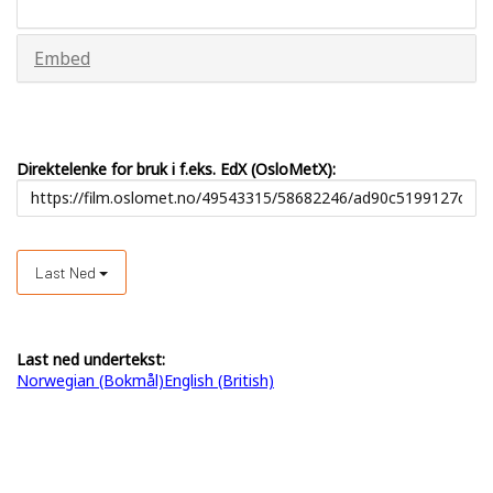
Embed
Direktelenke for bruk i f.eks. EdX (OsloMetX):
Last Ned
Last ned undertekst:
Norwegian (Bokmål)
English (British)