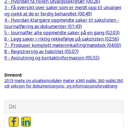
2 - Hvordan få rollen utvalgssekretær (00:26)
3 - Få oversikt over saker som er meldt opp til utvalget
og sjekk at de er ferdig behandlet (00:49)
4 - Hvordan klargjøre oppmeldte saker til sakslisten -
Journalføring av dokumenter (01:43)
5 - Journalfør alle oppmeldte saker på en gang (02:03)
6 - Legg saker i riktig rekkefølge på sakslisten (02:56)
7 - Produser komplett møteinnkalling/møtebok (04:00)
8 - Registrering av habilitet (05:07)
9 - Avslutning og kontaktinformasjon (05:55)
Emneord:
2019
møte og utvalgsmodulen
møter
p360
public 360
public360
sdi
seksjon for dokumentasjons- og informasjonsforvaltning
Del