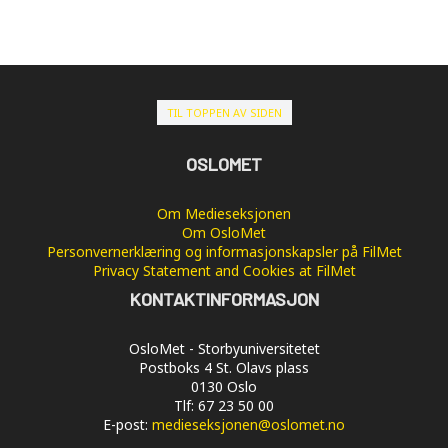
TIL TOPPEN AV SIDEN
OSLOMET
Om Medieseksjonen
Om OsloMet
Personvernerklæring og informasjonskapsler på FilMet
Privacy Statement and Cookies at FilMet
KONTAKTINFORMASJON
OsloMet - Storbyuniversitetet
Postboks 4 St. Olavs plass
0130 Oslo
Tlf: 67 23 50 00
E-post:
medieseksjonen@oslomet.no