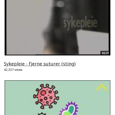
02:37
Sykepleie - fjerne suturer (sting)
42.337 views