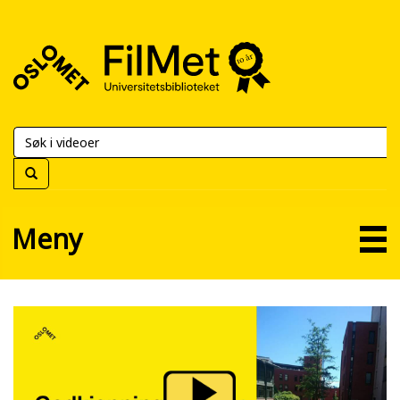
FilMet
–
Universitetsbiblioteket
Meny