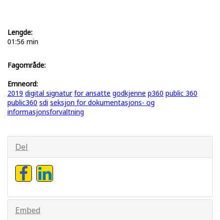
Lengde:
01:56 min
Fagområde:
Emneord:
2019
digital signatur
for ansatte
godkjenne
p360
public 360
public360
sdi
seksjon for dokumentasjons- og
informasjonsforvaltning
Del
Embed