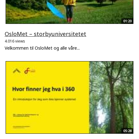
01:20
OsloMet – storbyuniversitetet
4.016 views
Velkommen til OsloMet og alle våre...
05:28