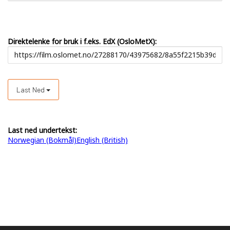
Direktelenke for bruk i f.eks. EdX (OsloMetX):
Last Ned
Last ned undertekst:
Norwegian (Bokmål)
English (British)