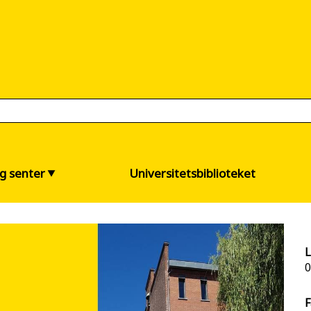
og senter
Universitetsbiblioteket
L
0
F