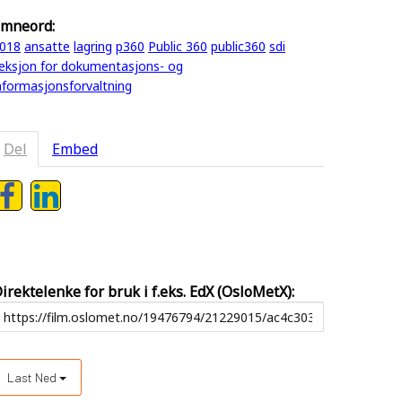
mneord:
018
ansatte
lagring
p360
Public 360
public360
sdi
eksjon for dokumentasjons- og
nformasjonsforvaltning
Del
Embed
irektelenke for bruk i f.eks. EdX (OsloMetX):
Last Ned