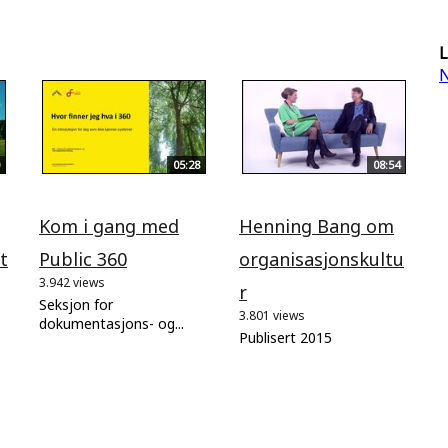
L
N
05:28
08:54
Kom i gang med
Henning Bang om
t
Public 360
organisasjonskultu
3.942 views
r
Seksjon for
3.801 views
dokumentasjons- og...
Publisert 2015