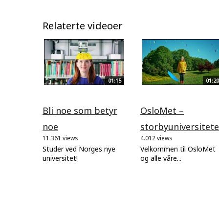
Relaterte videoer
01:15
01:20
Bli noe som betyr
OsloMet –
noe
storbyuniversitete
11.361 views
4.012 views
Studer ved Norges nye
Velkommen til OsloMet
universitet!
og alle våre...