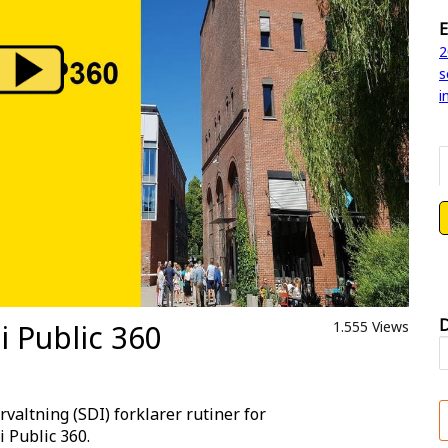
E
2
s
i
D
 Public 360
1.555 Views
altning (SDI) forklarer rutiner for
 Public 360.