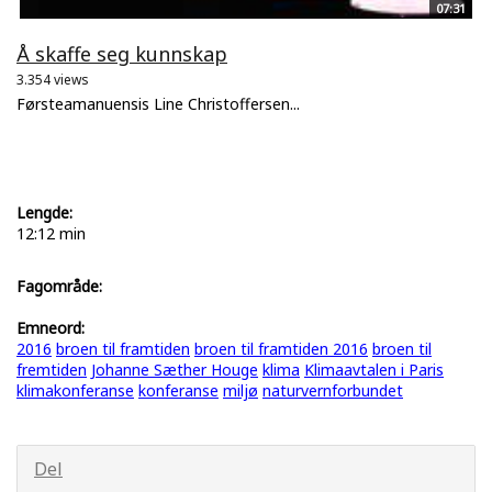
07:31
Å skaffe seg kunnskap
3.354 views
Førsteamanuensis Line Christoffersen...
Lengde:
12:12 min
Fagområde:
Emneord:
2016
broen til framtiden
broen til framtiden 2016
broen til
fremtiden
Johanne Sæther Houge
klima
Klimaavtalen i Paris
klimakonferanse
konferanse
miljø
naturvernforbundet
Del