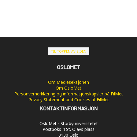
TIL TOPPEN AV SIDEN
OSLOMET
Om Medieseksjonen
Om OsloMet
Personvernerklæring og informasjonskapsler på FilMet
Privacy Statement and Cookies at FilMet
KONTAKTINFORMASJON
OsloMet - Storbyuniversitetet
Postboks 4 St. Olavs plass
0130 Oslo