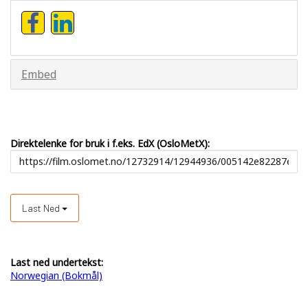
Embed
Direktelenke for bruk i f.eks. EdX (OsloMetX):
Last Ned
Last ned undertekst:
Norwegian (Bokmål)