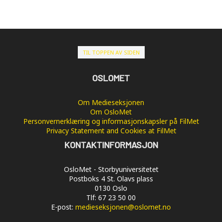
TIL TOPPEN AV SIDEN
OSLOMET
Om Medieseksjonen
Om OsloMet
Personvernerklæring og informasjonskapsler på FilMet
Privacy Statement and Cookies at FilMet
KONTAKTINFORMASJON
OsloMet - Storbyuniversitetet
Postboks 4 St. Olavs plass
0130 Oslo
Tlf: 67 23 50 00
E-post:
medieseksjonen@oslomet.no