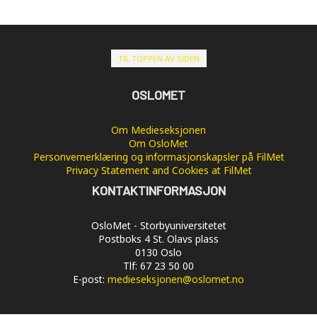
TIL TOPPEN AV SIDEN
OSLOMET
Om Medieseksjonen
Om OsloMet
Personvernerklæring og informasjonskapsler på FilMet
Privacy Statement and Cookies at FilMet
KONTAKTINFORMASJON
OsloMet - Storbyuniversitetet
Postboks 4 St. Olavs plass
0130 Oslo
Tlf: 67 23 50 00
E-post:
medieseksjonen@oslomet.no