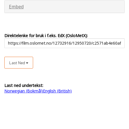
Embed
Direktelenke for bruk i f.eks. EdX (OsloMetX):
Last Ned
Last ned undertekst:
Norwegian (Bokmål)
English (British)