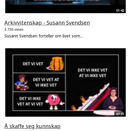
01:42
Arkivvitenskap - Susann Svendsen
3.736 views
Susann Svendsen forteller om livet som...
07:31
Å skaffe seg kunnskap