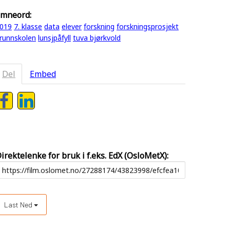
mneord:
019
7. klasse
data
elever
forskning
forskningsprosjekt
runnskolen
lunsjpåfyll
tuva bjørkvold
Del
Embed
irektelenke for bruk i f.eks. EdX (OsloMetX):
Last Ned