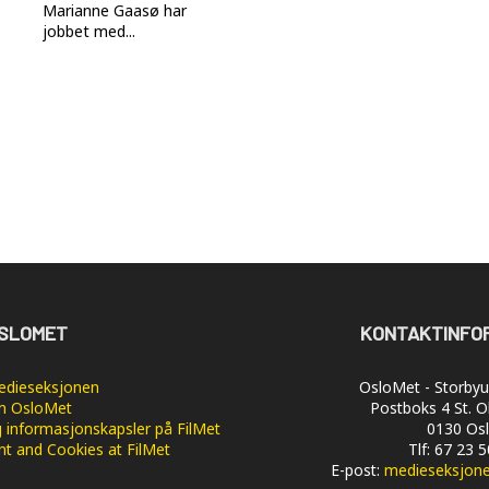
Marianne Gaasø har
jobbet med...
SLOMET
KONTAKTINFO
dieseksjonen
OsloMet - Storbyun
 OsloMet
Postboks 4 St. O
 informasjonskapsler på FilMet
0130 Os
nt and Cookies at FilMet
Tlf: 67 23 
E-post:
medieseksjon