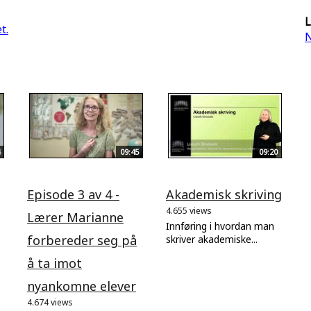
L
t.
N
09:45
09:20
Episode 3 av 4 -
Akademisk skriving
4.655 views
Lærer Marianne
Innføring i hvordan man
forbereder seg på
skriver akademiske...
å ta imot
nyankomne elever
4.674 views