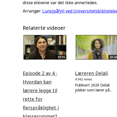
disse elevene var det ikke annerledes.
Arrangør:
Lunsjpåfyll ved Universitetsbiblioteke
Relaterte videoer
07:15
01:24
Episode 2 av 4 -
Læreren Delali
4.942 views
Hvordan kan
Publisert 2020 Delali
lærere legge til
jobber som lærer på...
rette for
flerspråklighet i
klasserommet?