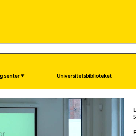
og senter
Universitetsbiblioteket
L
5
F