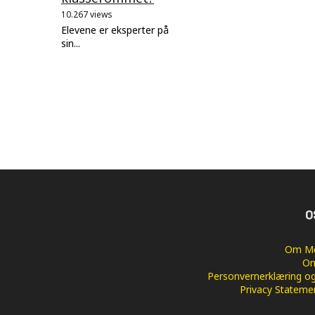
10.267 views
Elevene er eksperter på
sin...
O
Om Me
Om
Personvernerklæring og
Privacy Stateme