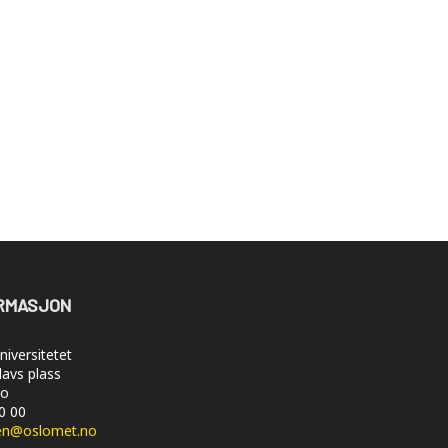
RMASJON
iversitetet
lavs plass
lo
50 00
en@oslomet.no