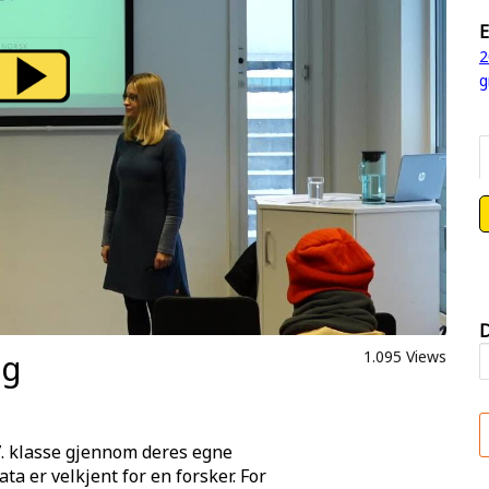
E
2
g
D
ng
1.095 Views
7. klasse gjennom deres egne
a er velkjent for en forsker. For