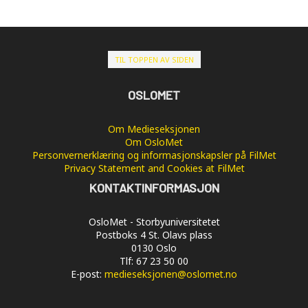
TIL TOPPEN AV SIDEN
OSLOMET
Om Medieseksjonen
Om OsloMet
Personvernerklæring og informasjonskapsler på FilMet
Privacy Statement and Cookies at FilMet
KONTAKTINFORMASJON
OsloMet - Storbyuniversitetet
Postboks 4 St. Olavs plass
0130 Oslo
Tlf: 67 23 50 00
E-post:
medieseksjonen@oslomet.no