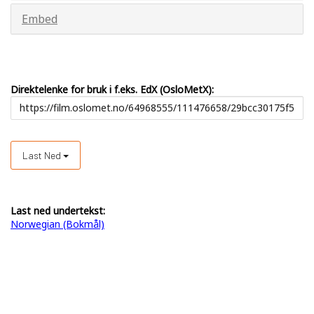
Embed
Direktelenke for bruk i f.eks. EdX (OsloMetX):
Last Ned
Last ned undertekst:
Norwegian (Bokmål)