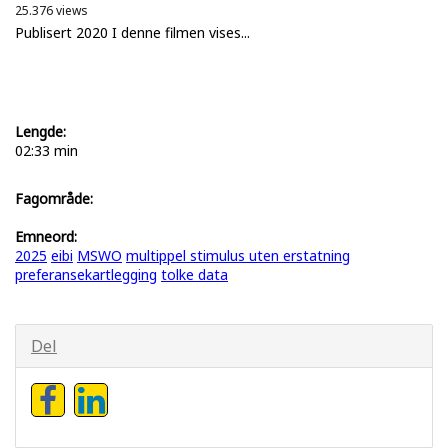
25.376 views
Publisert 2020 I denne filmen vises...
Lengde:
02:33 min
Fagområde:
Emneord:
2025
eibi
MSWO
multippel stimulus uten erstatning
preferansekartlegging
tolke data
Del