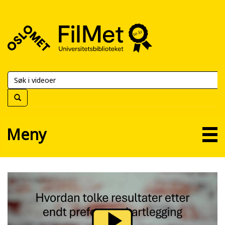
FilMet
–
Universitetsbiblioteket
Meny