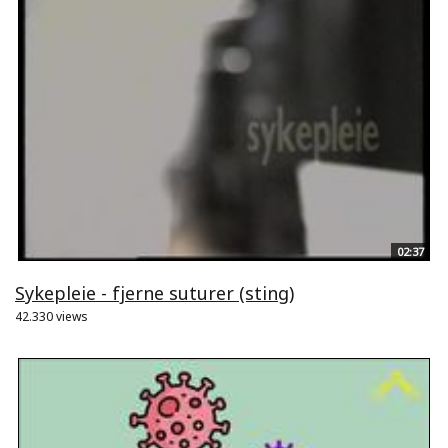
02:37
Sykepleie - fjerne suturer (sting)
42.330 views