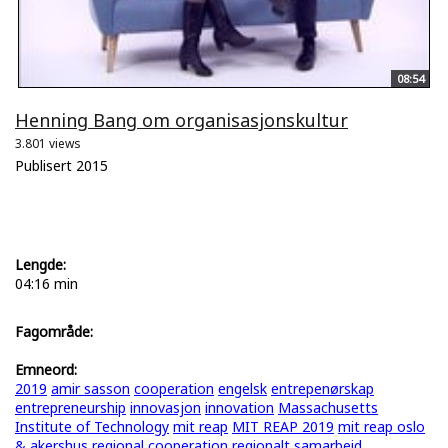
08:54
Henning Bang om organisasjonskultur
3.801 views
Publisert 2015
Lengde:
04:16 min
Fagområde:
Emneord:
2019
amir sasson
cooperation
engelsk
entrepenørskap
entrepreneurship
innovasjon
innovation
Massachusetts
Institute of Technology
mit reap
MIT REAP 2019
mit reap oslo
& akershus
regional cooperation
regionalt samarbeid