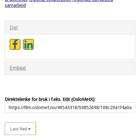
samarbeid
Del
Embed
Direktelenke for bruk i f.eks. EdX (OsloMetX):
Last Ned