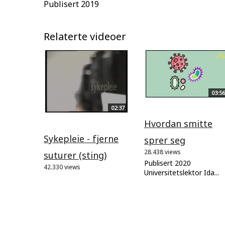
Publisert 2019
Relaterte videoer
03:56
02:37
Hvordan smitte
Sykepleie - fjerne
sprer seg
28.438 views
suturer (sting)
Publisert 2020
42.330 views
Universitetslektor Ida...