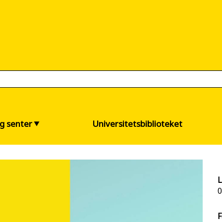
og senter
Universitetsbiblioteket
L
0
F