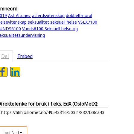
mneord:
019
Asli Altunøz
atferdsvitenskap
dobbeltmoral
elsevitenskap
seksualitet
seksuell helse
VSEX7100
UNDS6100
Vunds6100 Seksuell helse og
eksualitetsundervisning
Del
Embed
irektelenke for bruk i f.eks. EdX (OsloMetX):
Last Ned