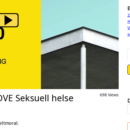
E
2
H
V
s
VE Seksuell helse
698 Views
D
eltmoral.