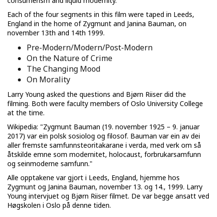
consumerism and liquid modernity."
Each of the four segments in this film were taped in Leeds,
England in the home of Zygmunt and Janina Bauman, on
november 13th and 14th 1999.
Pre-Modern/Modern/Post-Modern
On the Nature of Crime
The Changing Mood
On Morality
Larry Young asked the questions and Bjørn Riiser did the
filming. Both were faculty members of Oslo University College
at the time.
Wikipedia: "Zygmunt Bauman (19. november 1925 – 9. januar
2017) var ein polsk sosiolog og filosof. Bauman var ein av dei
aller fremste samfunnsteoritakarane i verda, med verk om så
åtskilde emne som modernitet, holocaust, forbrukarsamfunn
og seinmoderne samfunn."
Alle opptakene var gjort i Leeds, England, hjemme hos
Zygmunt og Janina Bauman, november 13. og 14., 1999. Larry
Young intervjuet og Bjørn Riiser filmet. De var begge ansatt ved
Høgskolen i Oslo på denne tiden.