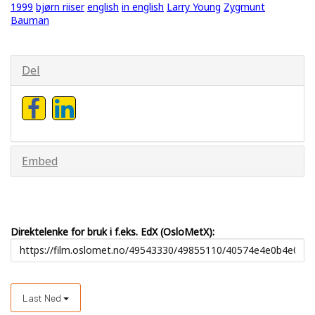
1999
bjørn riiser
english
in english
Larry Young
Zygmunt
Bauman
Del
Embed
Direktelenke for bruk i f.eks. EdX (OsloMetX):
Last Ned