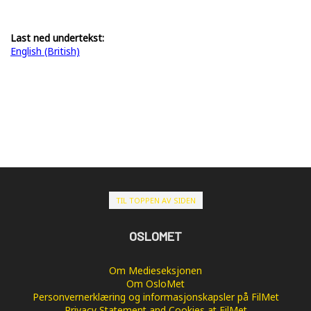
Last ned undertekst:
English (British)
TIL TOPPEN AV SIDEN
OSLOMET
Om Medieseksjonen
Om OsloMet
Personvernerklæring og informasjonskapsler på FilMet
Privacy Statement and Cookies at FilMet