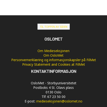
TIL TOPPEN AV SIDEN
OSLOMET
Om Medieseksjonen
Om OsloMet
Personvernerklæring og informasjonskapsler på FilMet
Privacy Statement and Cookies at FilMet
KONTAKTINFORMASJON
OsloMet - Storbyuniversitetet
Postboks 4 St. Olavs plass
0130 Oslo
Tlf: 67 23 50 00
E-post:
medieseksjonen@oslomet.no