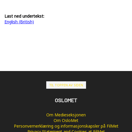
Last ned undertekst:
English (British)
TIL TOPPEN AV SIDEN
OSLOMET
Om Medieseksjonen
Om OsloMet
Personvernerklæring og informasjonskapsler på FilMet
Privacy Statement and Cookies at FilMet