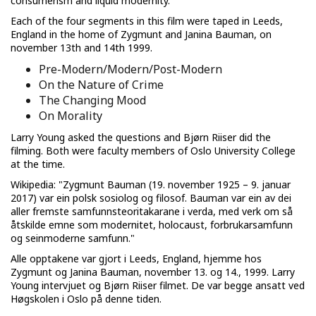
consumerism and liquid modernity."
Each of the four segments in this film were taped in Leeds,
England in the home of Zygmunt and Janina Bauman, on
november 13th and 14th 1999.
Pre-Modern/Modern/Post-Modern
On the Nature of Crime
The Changing Mood
On Morality
Larry Young asked the questions and Bjørn Riiser did the
filming. Both were faculty members of Oslo University College
at the time.
Wikipedia: "Zygmunt Bauman (19. november 1925 – 9. januar
2017) var ein polsk sosiolog og filosof. Bauman var ein av dei
aller fremste samfunnsteoritakarane i verda, med verk om så
åtskilde emne som modernitet, holocaust, forbrukarsamfunn
og seinmoderne samfunn."
Alle opptakene var gjort i Leeds, England, hjemme hos
Zygmunt og Janina Bauman, november 13. og 14., 1999. Larry
Young intervjuet og Bjørn Riiser filmet. De var begge ansatt ved
Høgskolen i Oslo på denne tiden.