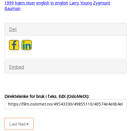
1999
bjørn riiser
english
in english
Larry Young
Zygmunt
Bauman
Del
Embed
Direktelenke for bruk i f.eks. EdX (OsloMetX):
Last Ned