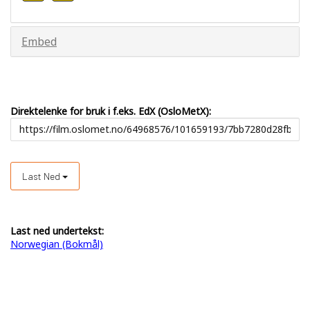
Embed
Direktelenke for bruk i f.eks. EdX (OsloMetX):
Last Ned
Last ned undertekst:
Norwegian (Bokmål)