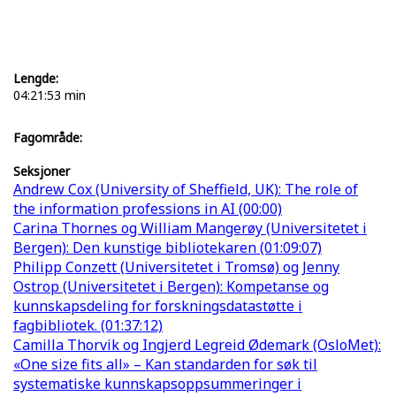
Lengde:
04:21:53 min
Fagområde:
Seksjoner
Andrew Cox (University of Sheffield, UK): The role of
the information professions in AI (00:00)
Carina Thornes og William Mangerøy (Universitetet i
Bergen): Den kunstige bibliotekaren (01:09:07)
Philipp Conzett (Universitetet i Tromsø) og Jenny
Ostrop (Universitetet i Bergen): Kompetanse og
kunnskapsdeling for forskningsdatastøtte i
fagbibliotek. (01:37:12)
Camilla Thorvik og Ingjerd Legreid Ødemark (OsloMet):
«One size fits all» – Kan standarden for søk til
systematiske kunnskapsoppsummeringer i