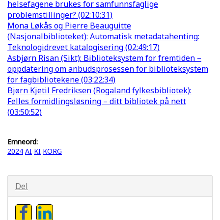
helsefagene brukes for samfunnsfaglige
problemstillinger? (02:10:31)
Mona Løkås og Pierre Beauguitte
(Nasjonalbiblioteket): Automatisk metadatahenting:
Teknologidrevet katalogisering (02:49:17)
Asbjørn Risan (Sikt): Biblioteksystem for fremtiden –
oppdatering om anbudsprosessen for biblioteksystem
for fagbibliotekene (03:22:34)
Bjørn Kjetil Fredriksen (Rogaland fylkesbibliotek):
Felles formidlingsløsning – ditt bibliotek på nett
(03:50:52)
Emneord:
2024
AI
KI
KORG
Del