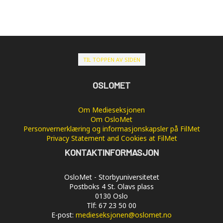
TIL TOPPEN AV SIDEN
OSLOMET
Om Medieseksjonen
Om OsloMet
Personvernerklæring og informasjonskapsler på FilMet
Privacy Statement and Cookies at FilMet
KONTAKTINFORMASJON
OsloMet - Storbyuniversitetet
Postboks 4 St. Olavs plass
0130 Oslo
Tlf: 67 23 50 00
E-post:
medieseksjonen@oslomet.no