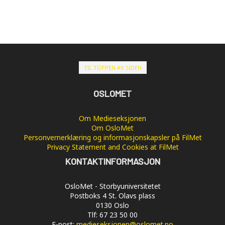
TIL TOPPEN AV SIDEN
OSLOMET
Om Medieseksjonen
Om OsloMet
Personvernerklæring og informasjonskapsler på FilMet
Privacy Statement and Cookies at FilMet
KONTAKTINFORMASJON
OsloMet - Storbyuniversitetet
Postboks 4 St. Olavs plass
0130 Oslo
Tlf: 67 23 50 00
E-post:
medieseksjonen@oslomet.no