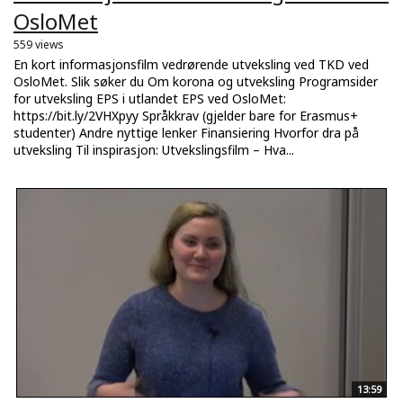
OsloMet
559 views
En kort informasjonsfilm vedrørende utveksling ved TKD ved
OsloMet. Slik søker du Om korona og utveksling Programsider
for utveksling EPS i utlandet EPS ved OsloMet:
https://bit.ly/2VHXpyy Språkkrav (gjelder bare for Erasmus+
studenter) Andre nyttige lenker Finansiering Hvorfor dra på
utveksling Til inspirasjon: Utvekslingsfilm – Hva...
13:59