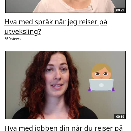
00:21
Hva med språk når jeg reiser på
utveksling?
650 views
00:19
Hva med jobben din når du reiser på