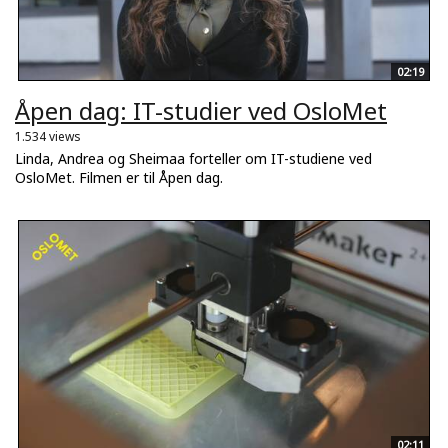
02:19
Åpen dag: IT-studier ved OsloMet
1.534 views
Linda, Andrea og Sheimaa forteller om IT-studiene ved
OsloMet. Filmen er til Åpen dag.
02:11