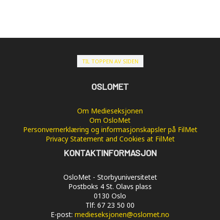
TIL TOPPEN AV SIDEN
OSLOMET
Om Medieseksjonen
Om OsloMet
Personvernerklæring og informasjonskapsler på FilMet
Privacy Statement and Cookies at FilMet
KONTAKTINFORMASJON
OsloMet - Storbyuniversitetet
Postboks 4 St. Olavs plass
0130 Oslo
Tlf: 67 23 50 00
E-post:
medieseksjonen@oslomet.no