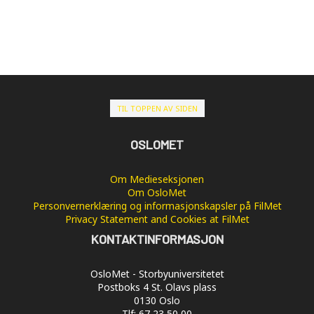
TIL TOPPEN AV SIDEN
OSLOMET
Om Medieseksjonen
Om OsloMet
Personvernerklæring og informasjonskapsler på FilMet
Privacy Statement and Cookies at FilMet
KONTAKTINFORMASJON
OsloMet - Storbyuniversitetet
Postboks 4 St. Olavs plass
0130 Oslo
Tlf: 67 23 50 00