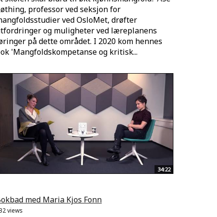
øthing, professor ved seksjon for
angfoldsstudier ved OsloMet, drøfter
tfordringer og muligheter ved læreplanens
øringer på dette området. I 2020 kom hennes
ok 'Mangfoldskompetanse og kritisk...
34:22
okbad med Maria Kjos Fonn
32 views