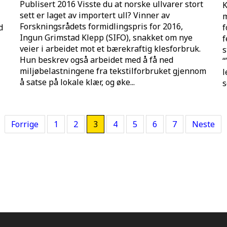
Publisert 2016 Visste du at norske ullvarer stort
K
sett er laget av importert ull? Vinner av
m
Forskningsrådets formidlingspris for 2016,
d
f
Ingun Grimstad Klepp (SIFO), snakket om nye
f
veier i arbeidet mot et bærekraftig klesforbruk.
s
Hun beskrev også arbeidet med å få ned
“
miljøbelastningene fra tekstilforbruket gjennom
l
å satse på lokale klær, og øke...
s
Forrige
1
2
3
4
5
6
7
Neste