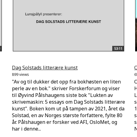
53:11
Dag Solstads litterære kunst
O
899 views
6
"Av og til dukker det opp fra bokhøsten en liten
O
perle av en bok." skriver Forskerforum og viser
H
til Øyvind Pålshaugens siste bok "Lukten av
L
skrivemaskin: 5 essays om Dag Solstads litterære
s
kunst". Boken kom ut på tampen av 2021, året da
1
Solstad, en av Norges største forfattere, fylte 80
s
år. Pålshaugen er forsker ved AFI, OsloMet, og
s
har i denne...
N