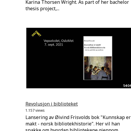
Karina Thorsen Wright. As part of her bachelor
thesis project,...
54:04
Revolusjon i biblioteket
1.157 views
Lansering av Øivind Frisvolds bok "Kunnskap er
makt - norsk bibliotekhistorie". Her vil han
snakke om hvordan bibliotekene gjennom