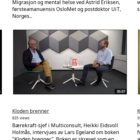
Migrasjon og mental helse ved Astrid Eriksen,
w
førsteamanuensis OsloMet og postdoktor UiT,
s
Norges...
35:07
Kloden brenner
K
835 views
9
Bærekraft-sjef i Multiconsult, Heikki Eidsvoll
H
Holmås, intervjues av Lars Egeland om boken
f
"Kloden brenner". Boken er skrevet som en
a