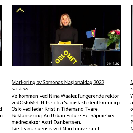
01:15:36
Markering av Samenes Nasjonaldag 2022
M
821 views
6
Velkommen ved Nina Waaler, fungerende rektor
W
ved OsloMet Hilsen fra Samisk studentforening i
a
d
Oslo ved leder Kristin Tidemand Tvare.
o
in
Boklansering: An Urban Future For Sápmi? ved
r
medredaktør Astri Dankertsen,
P
førsteamanuensis ved Nord universitet.
M