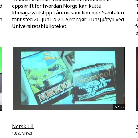
d
oppskrift for hvordan Norge kan kutte
R
g
klimagassutslipp i årene som kommer. Samtalen
m
n
fant sted 26. juni 2021. Arrangør: Lunsjpåfyll ved
u
Universitetsbiblioteket.
f
b
57:50
Norsk ull
B
1.895 views
9