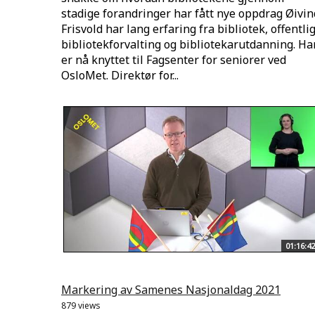
stadige forandringer har fått nye oppdrag Øivin
Frisvold har lang erfaring fra bibliotek, offentli
bibliotekforvalting og bibliotekarutdanning. Ha
er nå knyttet til Fagsenter for seniorer ved
OsloMet. Direktør for...
01:16:42
Markering av Samenes Nasjonaldag 2021
879 views