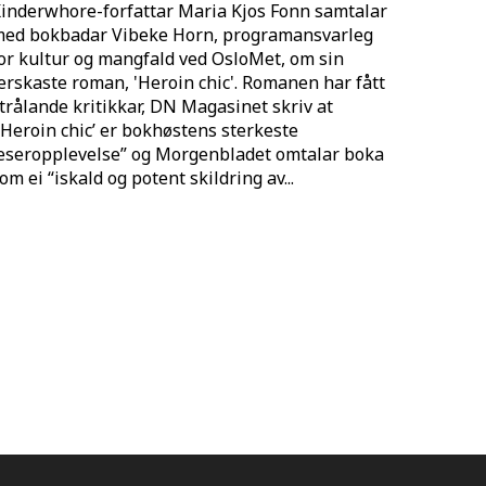
inderwhore-forfattar Maria Kjos Fonn samtalar
ed bokbadar Vibeke Horn, programansvarleg
or kultur og mangfald ved OsloMet, om sin
erskaste roman, 'Heroin chic'. Romanen har fått
trålande kritikkar, DN Magasinet skriv at
’Heroin chic’ er bokhøstens sterkeste
eseropplevelse” og Morgenbladet omtalar boka
om ei “iskald og potent skildring av...