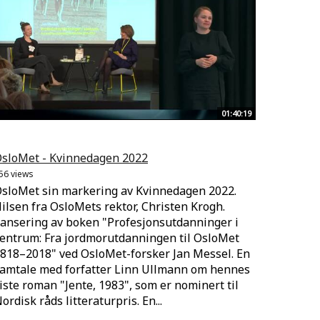
01:40:19
sloMet - Kvinnedagen 2022
56 views
sloMet sin markering av Kvinnedagen 2022.
ilsen fra OsloMets rektor, Christen Krogh.
ansering av boken "Profesjonsutdanninger i
entrum: Fra jordmorutdanningen til OsloMet
818–2018" ved OsloMet-forsker Jan Messel. En
amtale med forfatter Linn Ullmann om hennes
iste roman "Jente, 1983", som er nominert til
ordisk råds litteraturpris. En...