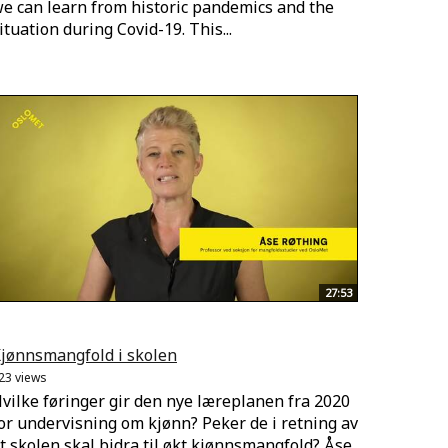
e can learn from historic pandemics and the
ituation during Covid-19. This...
27:53
jønnsmangfold i skolen
23 views
vilke føringer gir den nye læreplanen fra 2020
or undervisning om kjønn? Peker de i retning av
t skolen skal bidra til økt kjønnsmangfold? Åse