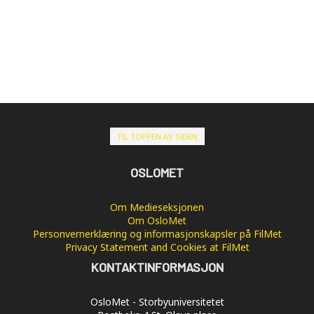
TIL TOPPEN AV SIDEN
OSLOMET
Om Medieseksjonen
Om OsloMet
Personvernerklæring og informasjonskapsler på FilMet
Privacy Statement and Cookies at FilMet
KONTAKTINFORMASJON
OsloMet - Storbyuniversitetet