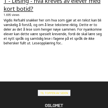
1 - Lesing - hva kreves av elever med
kort botid?
1.695 views
Vigdis Refsahl snakker her om hva som gjør at en tekst kan bli
vanskelig å forstå, og om å lese tekstene riktig. Dette er to
deler av det å lese som henger nøye sammen. For nyankomne
elever kan dette være spesielt krevende, fordi de skal lære seg
et nytt språk og samtidig lese i fagene på et språk de ikke
behersker fullt ut. Leseopplæring for...
TIL TOPPEN AV SIDEN
OSLOMET