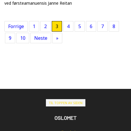
ved førsteamanuensis Janne Reitan
Forrige
1
2
3
4
5
6
7
8
9
10
Neste
»
TIL TOPPEN AV SIDEN
OSLOMET