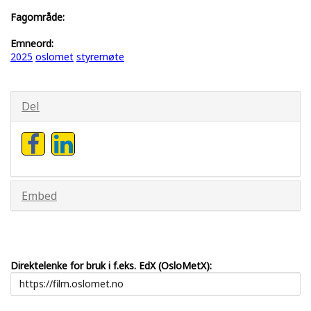
Fagområde:
Emneord:
2025
oslomet
styremøte
Del
Embed
Direktelenke for bruk i f.eks. EdX (OsloMetX):