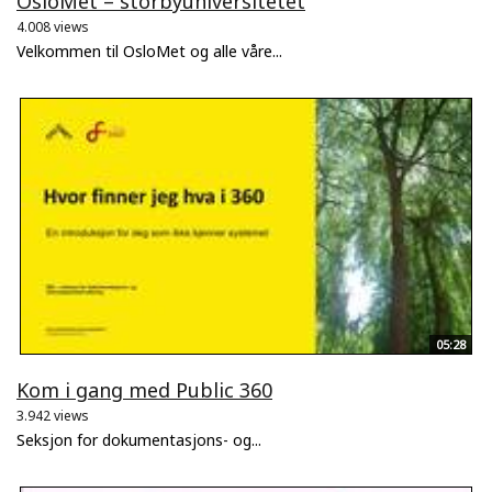
OsloMet – storbyuniversitetet
4.008 views
Velkommen til OsloMet og alle våre...
05:28
Kom i gang med Public 360
3.942 views
Seksjon for dokumentasjons- og...