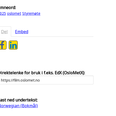
mneord:
025
oslomet
Styremøte
Del
Embed
irektelenke for bruk i f.eks. EdX (OsloMetX):
ast ned undertekst:
orwegian (Bokmål)