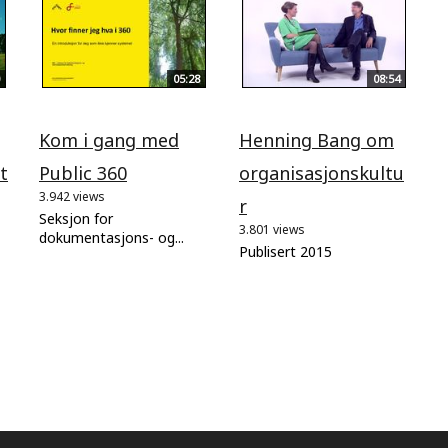
05:28
08:54
Kom i gang med
Henning Bang om
t
Public 360
organisasjonskultu
3.942 views
r
Seksjon for
3.801 views
dokumentasjons- og...
Publisert 2015