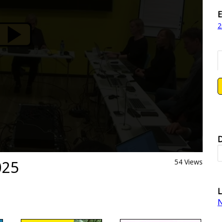
E
2
D
025
54 Views
L
N