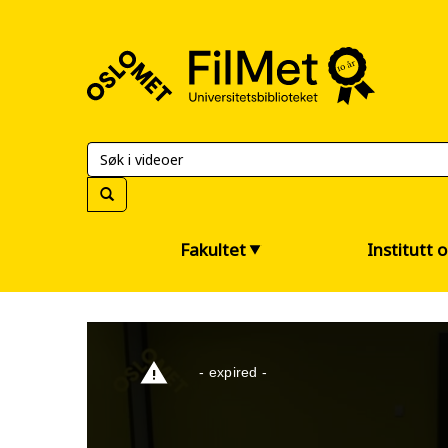
FilMet
–
Universitetsbiblioteket
Fakultet
Institutt 