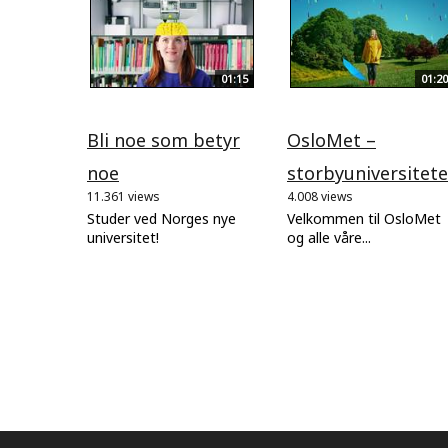
01:15
01:20
Bli noe som betyr
OsloMet –
noe
storbyuniversitete
11.361 views
4.008 views
Studer ved Norges nye
Velkommen til OsloMet
universitet!
og alle våre...