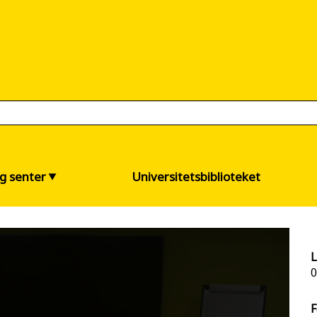
og senter
Universitetsbiblioteket
L
0
F