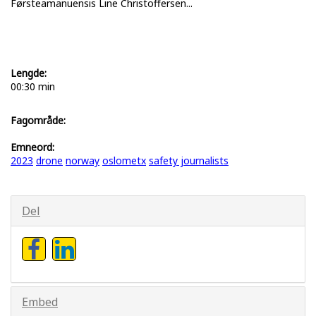
Førsteamanuensis Line Christoffersen...
Lengde:
00:30 min
Fagområde:
Emneord:
2023
drone
norway
oslometx
safety journalists
Del
Embed