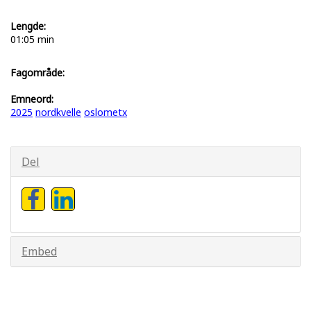
Lengde:
01:05 min
Fagområde:
Emneord:
2025
nordkvelle
oslometx
Del
Embed