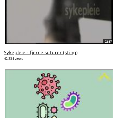
02:37
Sykepleie - fjerne suturer (sting)
42.334 views