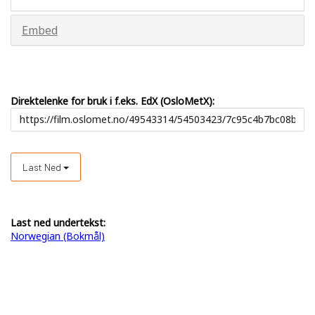
Embed
Direktelenke for bruk i f.eks. EdX (OsloMetX):
Last Ned
Last ned undertekst:
Norwegian (Bokmål)