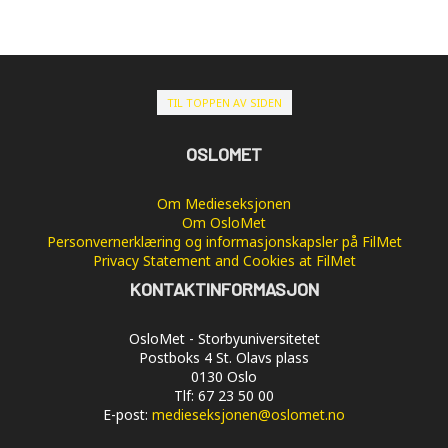
TIL TOPPEN AV SIDEN
OSLOMET
Om Medieseksjonen
Om OsloMet
Personvernerklæring og informasjonskapsler på FilMet
Privacy Statement and Cookies at FilMet
KONTAKTINFORMASJON
OsloMet - Storbyuniversitetet
Postboks 4 St. Olavs plass
0130 Oslo
Tlf: 67 23 50 00
E-post:
medieseksjonen@oslomet.no