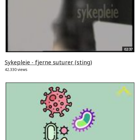
02:37
Sykepleie - fjerne suturer (sting)
42.330 views