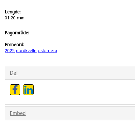
Lengde:
01:20 min
Fagområde:
Emneord:
2025
nordkvelle
oslometx
Del
Embed