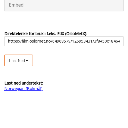
Embed
Direktelenke for bruk i f.eks. EdX (OsloMetX):
Last Ned
Last ned undertekst:
Norwegian (Bokmål)