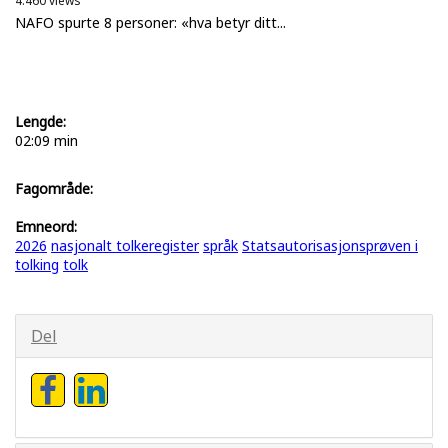
4.460 views
NAFO spurte 8 personer: «hva betyr ditt...
Lengde:
02:09 min
Fagområde:
Emneord:
2026
nasjonalt tolkeregister
språk
Statsautorisasjonsprøven i
tolking
tolk
Del