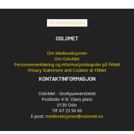
TIL TOPPEN AV SIDEN
OSLOMET
Om Medieseksjonen
Om OsloMet
Personvernerklæring og informasjonskapsler på FilMet
Privacy Statement and Cookies at FilMet
KONTAKTINFORMASJON
OsloMet - Storbyuniversitetet
Postboks 4 St. Olavs plass
0130 Oslo
Tlf: 67 23 50 00
E-post:
medieseksjonen@oslomet.no