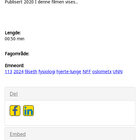
Publisert 2020 I denne filmen vises...
Lengde:
00:50 min
Fagområde:
Emneord:
113
2024
filseth
fysiologi
hjerte-lunge
NFF
oslometx
UNN
Del
Embed