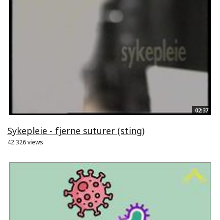
02:37
Sykepleie - fjerne suturer (sting)
42.326 views