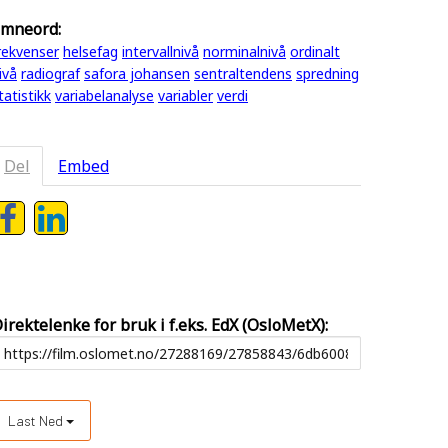
mneord:
rekvenser
helsefag
intervallnivå
norminalnivå
ordinalt
ivå
radiograf
safora johansen
sentraltendens
spredning
tatistikk
variabelanalyse
variabler
verdi
Del
Embed
irektelenke for bruk i f.eks. EdX (OsloMetX):
Last Ned