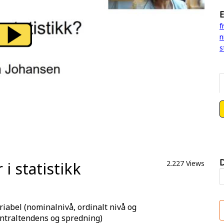
E
f
n
s
D
 statistikk
2.227 Views
riabel (nominalnivå, ordinalt nivå og
sentraltendens og spredning)