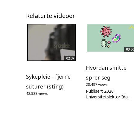
Relaterte videoer
03:56
02:37
Hvordan smitte
Sykepleie - fjerne
sprer seg
28.437 views
suturer (sting)
Publisert 2020
42.328 views
Universitetslektor Ida...