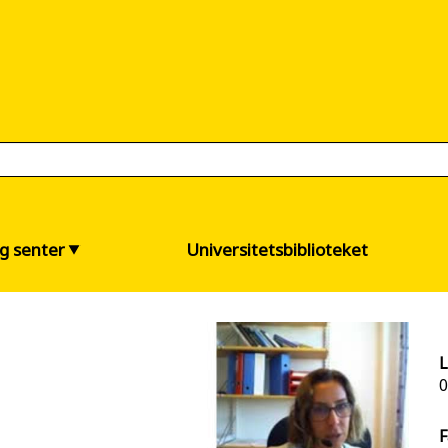
og senter
Universitetsbiblioteket
L
0
F