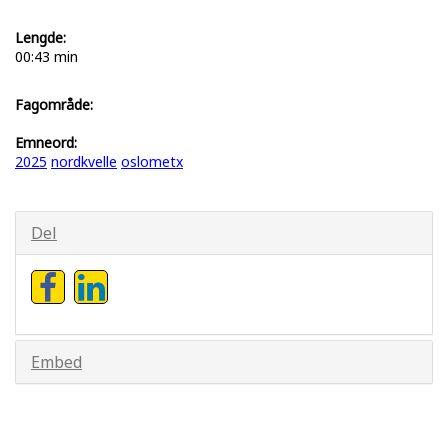
Lengde:
00:43 min
Fagområde:
Emneord:
2025
nordkvelle
oslometx
Del
Embed