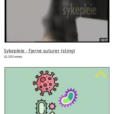
02:37
Sykepleie - fjerne suturer (sting)
42.330 views