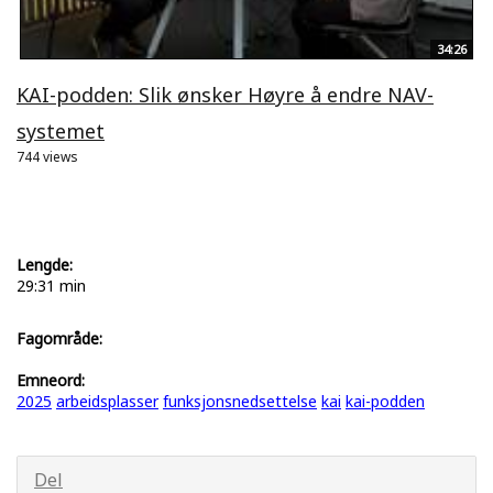
34:26
KAI-podden: Slik ønsker Høyre å endre NAV-
systemet
744 views
Lengde:
29:31 min
Fagområde:
Emneord:
2025
arbeidsplasser
funksjonsnedsettelse
kai
kai-podden
Del