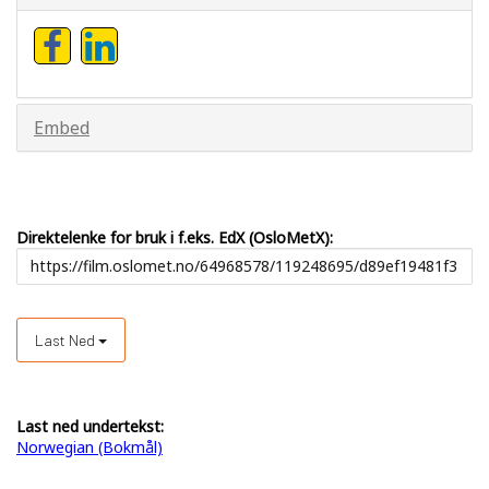
Embed
Direktelenke for bruk i f.eks. EdX (OsloMetX):
Last Ned
Last ned undertekst:
Norwegian (Bokmål)