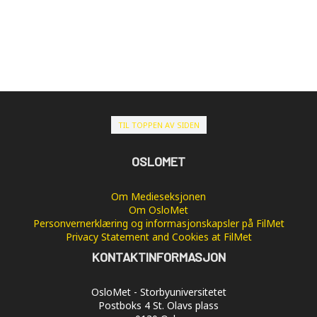
TIL TOPPEN AV SIDEN
OSLOMET
Om Medieseksjonen
Om OsloMet
Personvernerklæring og informasjonskapsler på FilMet
Privacy Statement and Cookies at FilMet
KONTAKTINFORMASJON
OsloMet - Storbyuniversitetet
Postboks 4 St. Olavs plass