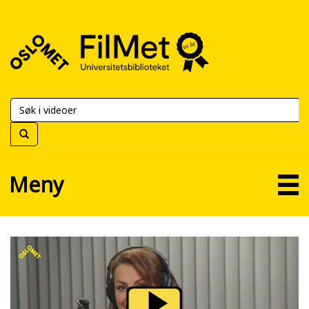
FilMet
–
Universitetsbiblioteket
Meny