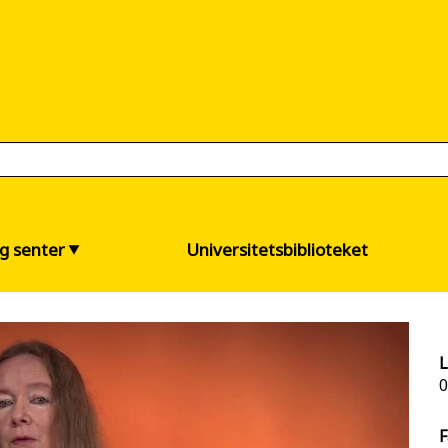
og senter
Universitetsbiblioteket
L
0
F