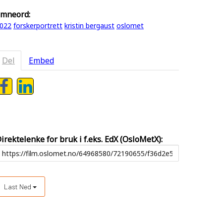
mneord:
022
forskerportrett
kristin bergaust
oslomet
Del
Embed
irektelenke for bruk i f.eks. EdX (OsloMetX):
Last Ned