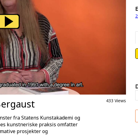
E
2
D
Bergaust
433 Views
unster fra Statens Kunstakademi og
nes kunstneriske praksis omfatter
rmative prosjekter og