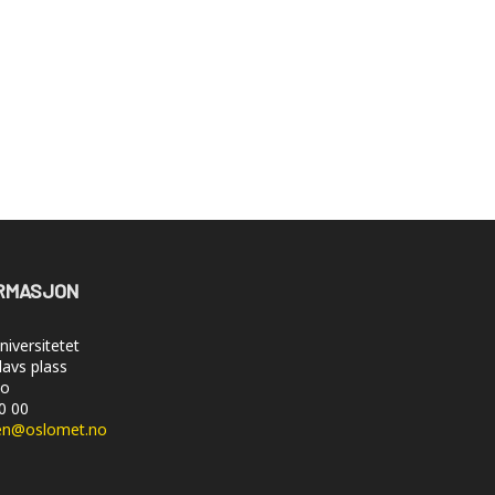
RMASJON
iversitetet
lavs plass
lo
50 00
en@oslomet.no