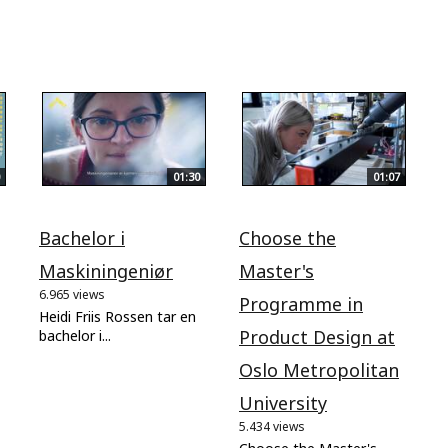
01:30
01:07
Bachelor i
Choose the
Maskiningeniør
Master's
6.965 views
Programme in
Heidi Friis Rossen tar en
Product Design at
bachelor i...
Oslo Metropolitan
University
5.434 views