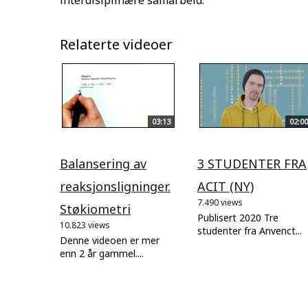
interdisiplinære samarbeid.
Relaterte videoer
03:13
02:00
Balansering av
3 STUDENTER FRA
reaksjonsligninger.
ACIT (NY)
7.490 views
Støkiometri
Publisert 2020 Tre
10.823 views
studenter fra Anvenct...
Denne videoen er mer
enn 2 år gammel....