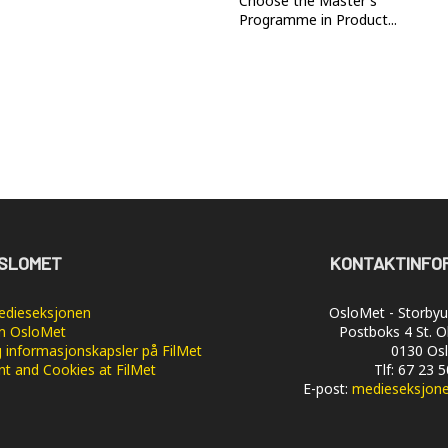
Choose the Master's
Programme in Product...
SLOMET
KONTAKTINFO
dieseksjonen
OsloMet - Storbyun
 OsloMet
Postboks 4 St. O
 informasjonskapsler på FilMet
0130 Os
nt and Cookies at FilMet
Tlf: 67 23 
E-post:
medieseksjon