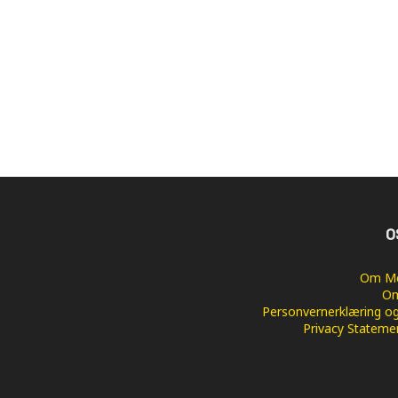
O
Om Me
Om
Personvernerklæring og
Privacy Stateme