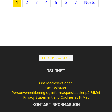
1
2
3
4
5
6
7
Neste
TIL TOPPEN AV SIDEN
OSLOMET
Om Medieseksjonen
Om OsloMet
Personvernerklæring og informasjonskapsler på FilMet
Privacy Statement and Cookies at FilMet
KONTAKTINFORMASJON