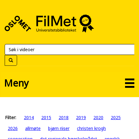
FilMet
–
Universitetsbiblioteket
Meny
Filter:
2014
2015
2018
2019
2020
2025
2026
allmøte
bjørn riiser
christen krogh
cooperation
det regionale høgskolerådet
engelsk