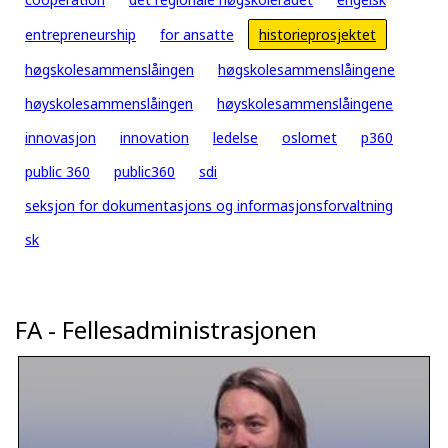
entrepreneurship
for ansatte
historieprosjektet
høgskolesammenslåingen
høgskolesammenslåingene
høyskolesammenslåingen
høyskolesammenslåingene
innovasjon
innovation
ledelse
oslomet
p360
public 360
public360
sdi
seksjon for dokumentasjons og informasjonsforvaltning
sk
FA - Fellesadministrasjonen