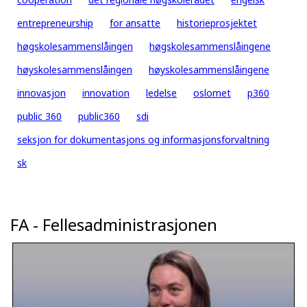
entrepreneurship
for ansatte
historieprosjektet
høgskolesammenslåingen
høgskolesammenslåingene
høyskolesammenslåingen
høyskolesammenslåingene
innovasjon
innovation
ledelse
oslomet
p360
public 360
public360
sdi
seksjon for dokumentasjons og informasjonsforvaltning
sk
FA - Fellesadministrasjonen