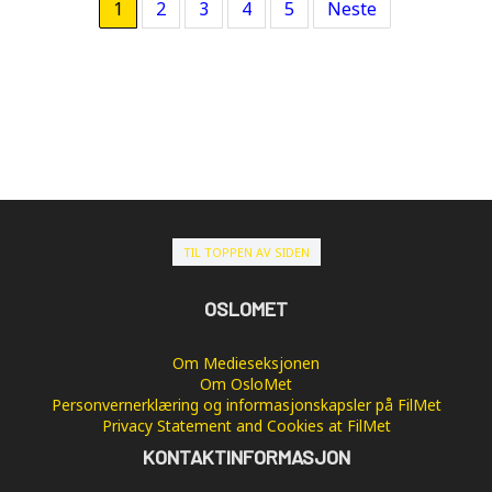
1
2
3
4
5
Neste
TIL TOPPEN AV SIDEN
OSLOMET
Om Medieseksjonen
Om OsloMet
Personvernerklæring og informasjonskapsler på FilMet
Privacy Statement and Cookies at FilMet
KONTAKTINFORMASJON