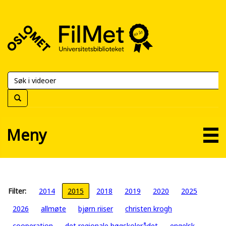
FilMet
–
Universitetsbiblioteket
Meny
Filter:
2014
2015
2018
2019
2020
2025
2026
allmøte
bjørn riiser
christen krogh
cooperation
det regionale høgskolerådet
engelsk