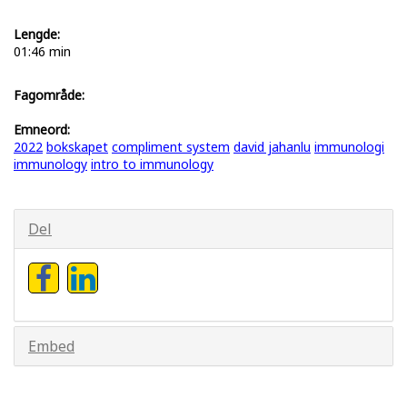
Lengde:
01:46 min
Fagområde:
Emneord:
2022
bokskapet
compliment system
david jahanlu
immunologi
immunology
intro to immunology
Del
Embed