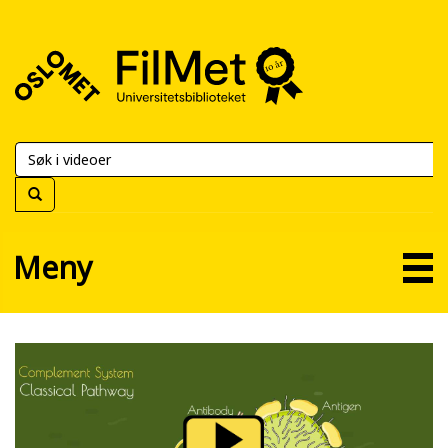
FilMet
–
Universitetsbiblioteket
Meny